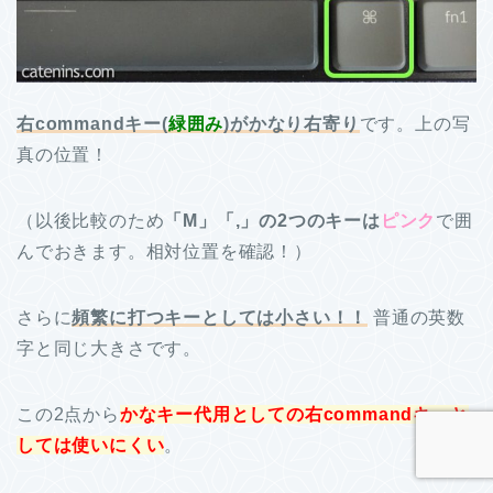
右commandキー(
緑囲み
)がかなり右寄り
です。上の写
真の位置！
（以後比較のため
「M」「,」の2つのキーは
ピンク
で囲
んでおきます。相対位置を確認！）
さらに
頻繁に打つキーとしては小さい！！
普通の英数
字と同じ大きさです。
この2点から
かなキー代用としての右commandキーと
しては使いにくい
。