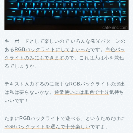
キーボードとして楽しいので いろんな発光パターンの
ある
RGBバックライトにしてよかった
です。
白色バッ
クライトのみにもできます
ので、これは大は小を兼ね
るでしょうか。
テキスト入力するのに派手なRGBバックライトの演出
は私は要らないかな。
通常使いには単色で十分
気持ち
いいです！
たまにRGBバックライトで遊べる、というためだけに
RGBバックライトを選んで十分楽しい
ですよ。