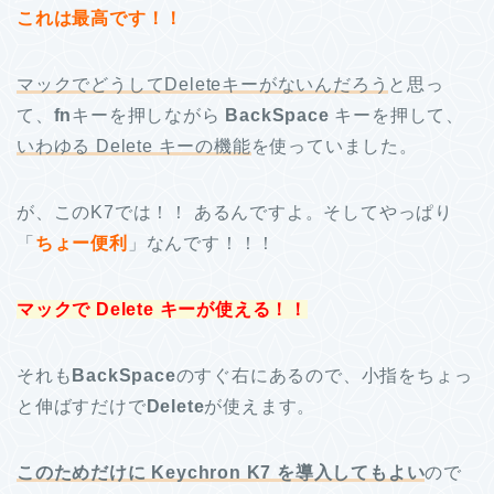
これは最高です！！
マックでどうしてDeleteキーがないんだろう
と思っ
て、
fn
キーを押しながら
BackSpace
キーを押して、
いわゆる Delete キーの機能
を使っていました。
が、このK7では！！ あるんですよ。そしてやっぱり
「
ちょー便利
」なんです！！！
マックで Delete キーが使える！！
それも
BackSpace
のすぐ右にあるので、小指をちょっ
と伸ばすだけで
Delete
が使えます。
このためだけに Keychron K7 を導入してもよい
ので