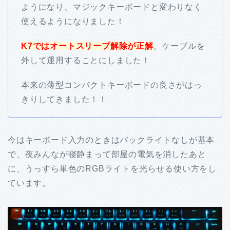
ようになり、マジックキーボードと変わりなく
使えるようになりました！
K7ではオートスリープ解除が正解
。ケーブルを
外して運用することにしました！
本来の薄型コンパクトキーボードの良さがはっ
きりしてきました！！
今はキーボード入力のときはバックライトなしが基本
で、夜みんなが寝静まって部屋の電気を消したあと
に、うっすら単色のRGBライトを光らせる使い方をし
ています。