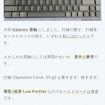
今回
Gateron 茶軸
にしました。打鍵の重さ、打鍵音、
キーストロークの深さ、いずれも
私にはぴったり
で
す。
メカニカル茶軸にしては薄型のせいか、
意外と静音
で
す。
打鍵 (Operation Force: 55 gf) も重すぎず、軽すぎず。
薄型 (低背 Low Profile)
なので
キーストロークは適度
です。