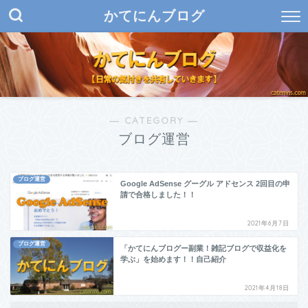
かてにんブログ
― CATEGORY ―
ブログ運営
ブログ運営
Google AdSense グーグル アドセンス 2回目の申
請で合格しました！！
2021年6月7日
ブログ運営
「かてにんブログー副業！雑記ブログで収益化を
学ぶ」を始めます！！自己紹介
2021年4月18日