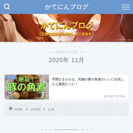
かてにんブログ
― ARCHIVES ―
2025年 11月
レシピ
手間ひまかかる、究極の豚の角煮のレシピを試し
たら最高だった！
2025年11月30日
HOME
2025年
11月