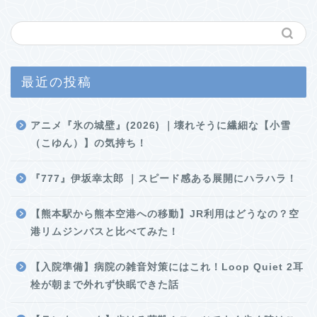
最近の投稿
アニメ『氷の城壁』(2026) ｜壊れそうに繊細な【小雪
（こゆん）】の気持ち！
『777』伊坂幸太郎 ｜スピード感ある展開にハラハラ！
【熊本駅から熊本空港への移動】JR利用はどうなの？空
港リムジンバスと比べてみた！
【入院準備】病院の雑音対策にはこれ！Loop Quiet 2耳
栓が朝まで外れず快眠できた話