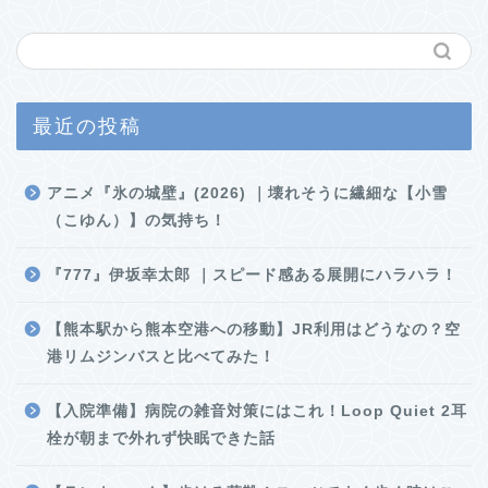
最近の投稿
アニメ『氷の城壁』(2026) ｜壊れそうに繊細な【小雪
（こゆん）】の気持ち！
『777』伊坂幸太郎 ｜スピード感ある展開にハラハラ！
【熊本駅から熊本空港への移動】JR利用はどうなの？空
港リムジンバスと比べてみた！
【入院準備】病院の雑音対策にはこれ！Loop Quiet 2耳
栓が朝まで外れず快眠できた話