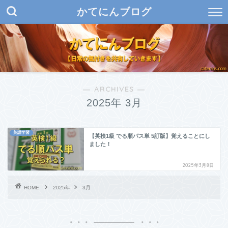
かてにんブログ
― ARCHIVES ―
2025年 3月
英語学習
【英検1級 でる順パス単 5訂版】覚えることにし
ました！
2025年3月8日
HOME
2025年
3月