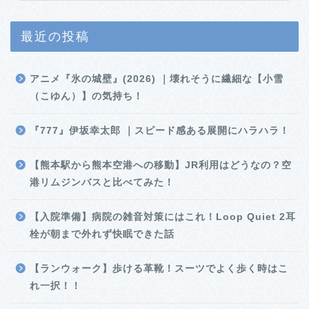
最近の投稿
アニメ『氷の城壁』(2026) ｜壊れそうに繊細な【小雪
（こゆん）】の気持ち！
『777』伊坂幸太郎 ｜スピード感ある展開にハラハラ！
【熊本駅から熊本空港への移動】JR利用はどうなの？空
港リムジンバスと比べてみた！
【入院準備】病院の雑音対策にはこれ！Loop Quiet 2耳
栓が朝まで外れず快眠できた話
【ランウォーク】歩ける革靴！スーツでよく歩く時はこ
れ一択！！