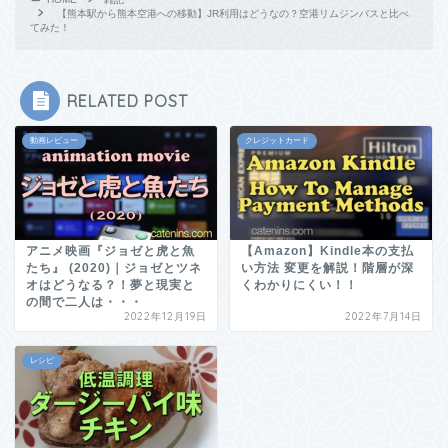
【熊本駅から熊本空港への移動】JR利用はどうなの？空港リムジンバスと比べ
てみた！
RELATED POST
動画レビュー
クレジットカード
アニメ映画『ジョゼと虎と魚
【Amazon】Kindle本の支払
たち』 (2020)｜ジョゼとツネ
い方法 変更を解説！階層が深
オはどうなる？！夢と現実と
くわかりにくい！！
の間で二人は・・・
2022年12月19日
2022年7月14日
レシピ