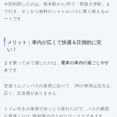
今回利用したのは、熊本駅からJRで「肥後大津駅」ま
で行き、そこから無料のシャトルバスに乗り換えるル
ートです
メリット：車内が広くて快適＆圧倒的に安
い！
まず乗ってみて感じたのは、
電車の車内の過ごしやす
さ
です
空港リムジンバスの座席に比べて、JRの車両は足元も
広く、圧迫感がありません
トイレ付きの車両でゆっくり座れたので、バスの窮屈
な座席よりは JR利用のほうがリラックスできます