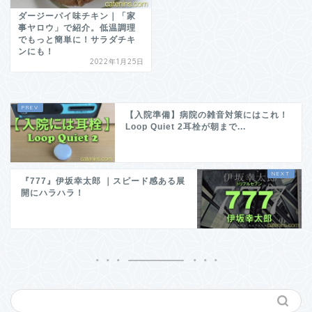
ダージーパイ味チキン｜「家
事ヤロウ」で紹介。低温調理
でもっと簡単に！サラダチキ
ンにも！
2022年1月25日
【入院準備】病院の雑音対策にはこれ！
Loop Quiet 2耳栓が朝まで...
『777』伊坂幸太郎 ｜スピード感ある展
開にハラハラ！