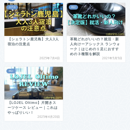
ホテル
雑記
【シェラトン鹿児島】大人3人
革靴どれがいいの？就活・新
宿泊の注意点
人向けーアシックス ランウォ
ーク｜はじめの１足におすす
めの３種類を解説
2025年7月4日
2021年5月5日
雑記
【LOJEL Oltimo】片開きス
ーツケース レビュー｜これは
やっぱりいい！
2025年4月20日