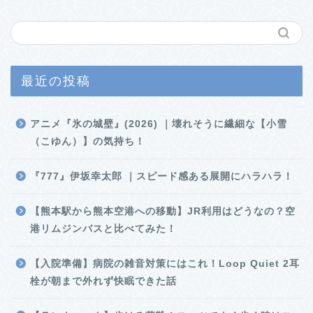
最近の投稿
アニメ『氷の城壁』(2026) ｜壊れそうに繊細な【小雪
（こゆん）】の気持ち！
『777』伊坂幸太郎 ｜スピード感ある展開にハラハラ！
【熊本駅から熊本空港への移動】JR利用はどうなの？空
港リムジンバスと比べてみた！
【入院準備】病院の雑音対策にはこれ！Loop Quiet 2耳
栓が朝まで外れず快眠できた話