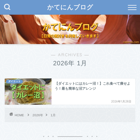
かてにんブログ
― ARCHIVES ―
2026年 1月
ダイエット
【ダイエットにはカレー沼！】これ食べて痩せよ
う！最も簡単な沼アレンジ
2026年1月28日
HOME
2026年
1月