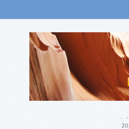
― A
2