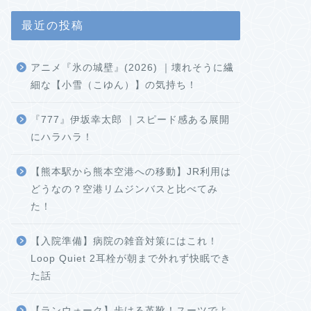
最近の投稿
アニメ『氷の城壁』(2026) ｜壊れそうに繊
細な【小雪（こゆん）】の気持ち！
『777』伊坂幸太郎 ｜スピード感ある展開
にハラハラ！
【熊本駅から熊本空港への移動】JR利用は
どうなの？空港リムジンバスと比べてみ
た！
【入院準備】病院の雑音対策にはこれ！
Loop Quiet 2耳栓が朝まで外れず快眠でき
た話
【ランウォーク】歩ける革靴！スーツでよ