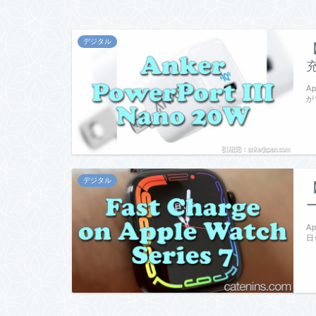
デジタル
【
A
が
デジタル
A
日