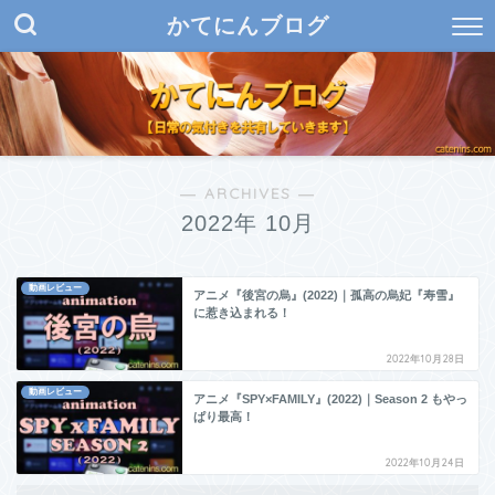
かてにんブログ
― ARCHIVES ―
2022年 10月
動画レビュー
アニメ『後宮の烏』(2022)｜孤高の烏妃『寿雪』
に惹き込まれる！
2022年10月28日
動画レビュー
アニメ『SPY×FAMILY』(2022)｜Season 2 もやっ
ぱり最高！
2022年10月24日