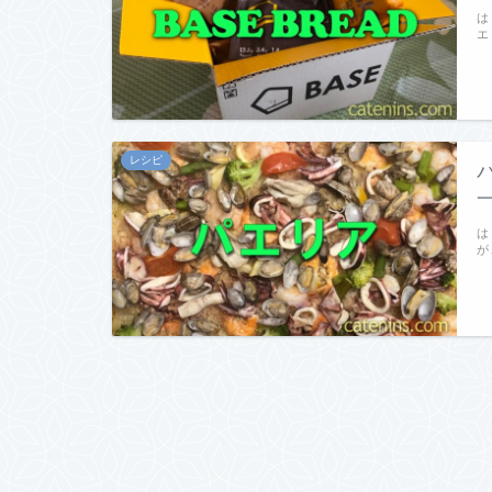
は
エ
レシピ
は
が