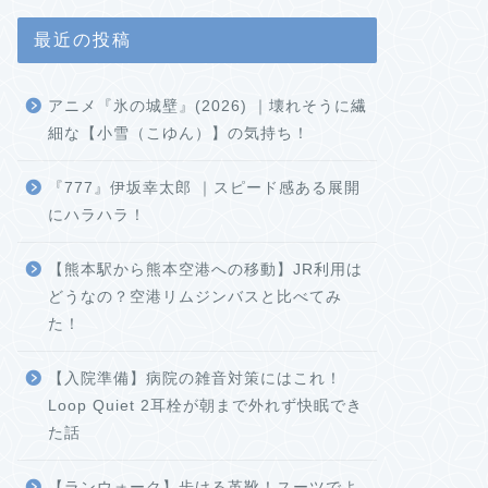
最近の投稿
アニメ『氷の城壁』(2026) ｜壊れそうに繊
細な【小雪（こゆん）】の気持ち！
『777』伊坂幸太郎 ｜スピード感ある展開
にハラハラ！
【熊本駅から熊本空港への移動】JR利用は
どうなの？空港リムジンバスと比べてみ
た！
【入院準備】病院の雑音対策にはこれ！
Loop Quiet 2耳栓が朝まで外れず快眠でき
た話
【ランウォーク】歩ける革靴！スーツでよ