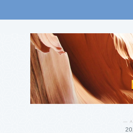
― A
2