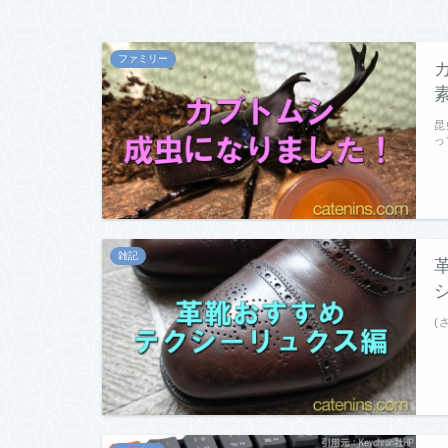
ファミリー
昆
っ
雑記
(