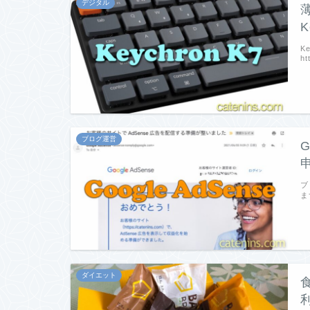
デジタル
K
K
ht
ブログ運営
G
ブ
ま
ダイエット