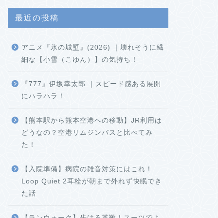
最近の投稿
アニメ『氷の城壁』(2026) ｜壊れそうに繊
細な【小雪（こゆん）】の気持ち！
『777』伊坂幸太郎 ｜スピード感ある展開
にハラハラ！
【熊本駅から熊本空港への移動】JR利用は
どうなの？空港リムジンバスと比べてみ
た！
【入院準備】病院の雑音対策にはこれ！
Loop Quiet 2耳栓が朝まで外れず快眠でき
た話
【ランウォーク】歩ける革靴！スーツでよ