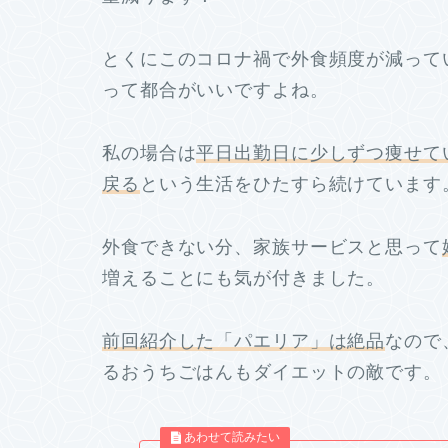
とくにこのコロナ禍で外食頻度が減って
って都合がいいですよね。
私の場合は
平日出勤日に少しずつ痩せて
戻る
という生活をひたすら続けています
外食できない分、家族サービスと思って
増えることにも気が付きました。
前回紹介した「パエリア」は絶品
なので
るおうちごはんもダイエットの敵です。