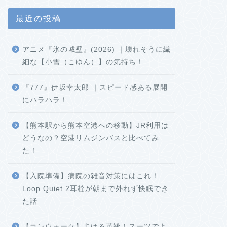
最近の投稿
アニメ『氷の城壁』(2026) ｜壊れそうに繊
細な【小雪（こゆん）】の気持ち！
『777』伊坂幸太郎 ｜スピード感ある展開
にハラハラ！
【熊本駅から熊本空港への移動】JR利用は
どうなの？空港リムジンバスと比べてみ
た！
【入院準備】病院の雑音対策にはこれ！
Loop Quiet 2耳栓が朝まで外れず快眠でき
た話
【ランウォーク】歩ける革靴！スーツでよ