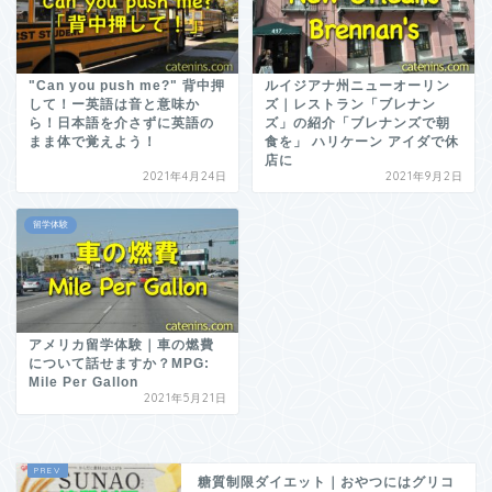
"Can you push me?" 背中押
ルイジアナ州ニューオーリン
して！ー英語は音と意味か
ズ｜レストラン「ブレナン
ら！日本語を介さずに英語の
ズ」の紹介「ブレナンズで朝
まま体で覚えよう！
食を」 ハリケーン アイダで休
店に
2021年4月24日
2021年9月2日
留学体験
アメリカ留学体験｜車の燃費
について話せますか？MPG:
Mile Per Gallon
2021年5月21日
糖質制限ダイエット｜おやつにはグリコ