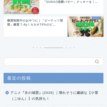
「SUNAO発酵バター」クッキーを！...
糖質制限中のおやつに｜「ピーナッツ習
慣」糖質 7.4g！カカオ70%のピ...
最近の投稿
アニメ『氷の城壁』(2026) ｜壊れそうに繊細な【小雪
（こゆん）】の気持ち！