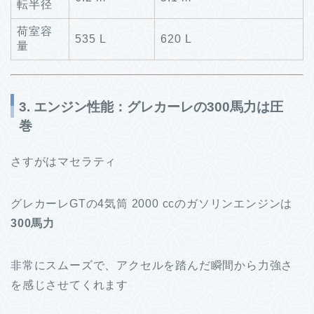
転半径
荷室容
535 L
620 L
量
3. エンジン性能：グレカーレの300馬力は圧
巻
さすがはマセラティ
グレカーレGTの4気筒 2000 ccのガソリンエンジンは
300馬力
非常にスムーズで、アクセルを踏んだ瞬間から力強さ
を感じさせてくれます