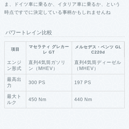
ま、ドイツ車に乗るか、イタリア車に乗るか、という
時点ですでに決定している事柄かもしれませんね
パワートレイン比較
マセラティ グレカー
メルセデス・ベンツ GL
項目
レ GT
C220d
エンジ
直列4気筒ガソリ
直列4気筒ディーゼル
ン形式
ン（MHEV）
（MHEV）
最高出
300 PS
197 PS
力
最大ト
450 Nm
440 Nm
ルク