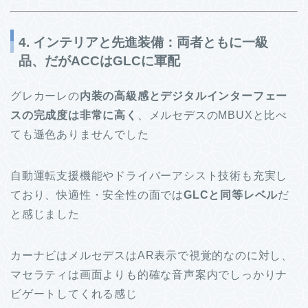
4. インテリアと先進装備：両者ともに一級
品、だがACCはGLCに軍配
グレカーレの
内装の高級感とデジタルインターフェー
スの完成度は非常に高く
、メルセデスのMBUXと比べ
ても遜色ありませんでした
自動運転支援機能やドライバーアシスト技術も充実し
ており、快適性・安全性の面では
GLCと同等レベル
だ
と感じました
カーナビはメルセデスはAR表示で視覚的なのに対し、
マセラティは画面よりも的確な音声案内でしっかりナ
ビゲートしてくれる感じ