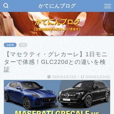
かてにんブログ
自動車
PR
【マセラティ・グレカーレ】1日モニ
ターで体感！GLC220dとの違いを検
証
2025年6月23日
/
2025年6月24日