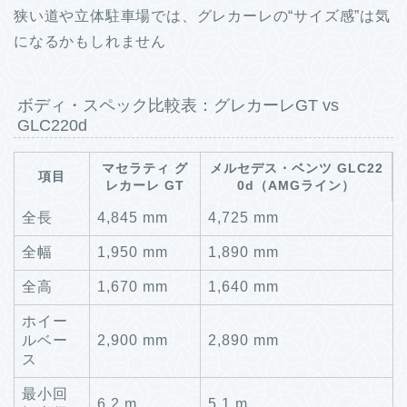
狭い道や立体駐車場では、グレカーレの“サイズ感”は気
になるかもしれません
ボディ・スペック比較表：グレカーレGT vs
GLC220d
マセラティ グ
メルセデス・ベンツ GLC22
項目
レカーレ GT
0d（AMGライン）
全長
4,845 mm
4,725 mm
全幅
1,950 mm
1,890 mm
全高
1,670 mm
1,640 mm
ホイー
ルベー
2,900 mm
2,890 mm
ス
最小回
6.2 m
5.1 m