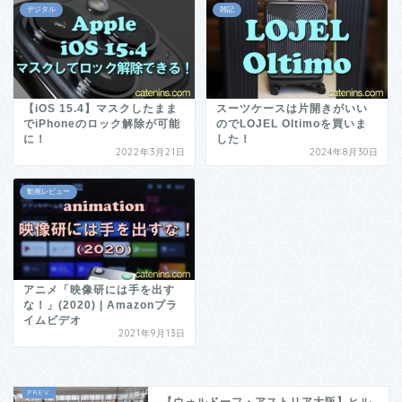
デジタル
雑記
【iOS 15.4】マスクしたまま
スーツケースは片開きがいい
でiPhoneのロック解除が可能
のでLOJEL Oltimoを買いま
に！
した！
2022年3月21日
2024年8月30日
動画レビュー
アニメ「映像研には手を出す
な！」(2020) | Amazonプラ
イムビデオ
2021年9月13日