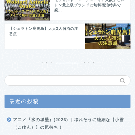
【ウォルドーフ・アストリア大阪】ヒル
トン最上級ブランドに無料宿泊特典で
親...
【シェラトン鹿児島】大人3人宿泊の注
意点
最近の投稿
アニメ『氷の城壁』(2026) ｜壊れそうに繊細な【小雪
（こゆん）】の気持ち！