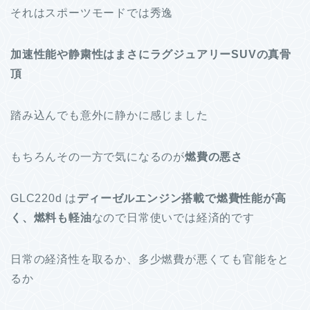
それはスポーツモードでは秀逸
加速性能や静粛性はまさにラグジュアリーSUVの真骨
頂
踏み込んでも意外に静かに感じました
もちろんその一方で気になるのが
燃費の悪さ
GLC220d は
ディーゼルエンジン搭載で燃費性能が高
く、燃料も軽油
なので日常使いでは経済的です
日常の経済性を取るか、多少燃費が悪くても官能をと
るか