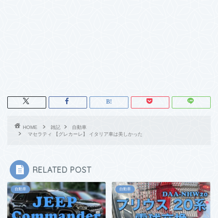
HOME
雑記
自動車
マセラティ 【グレカーレ】 イタリア車は美しかった
RELATED POST
自動車
自動車