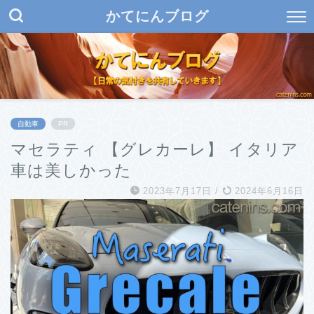
かてにんブログ
自動車
PR
マセラティ 【グレカーレ】 イタリア
車は美しかった
2023年7月17日
/
2024年6月16日