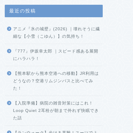
最近の投稿
アニメ『氷の城壁』(2026) ｜壊れそうに繊
細な【小雪（こゆん）】の気持ち！
『777』伊坂幸太郎 ｜スピード感ある展開
にハラハラ！
【熊本駅から熊本空港への移動】JR利用は
どうなの？空港リムジンバスと比べてみ
た！
【入院準備】病院の雑音対策にはこれ！
Loop Quiet 2耳栓が朝まで外れず快眠でき
た話
【ランウォーク】歩ける革靴！スーツでよ