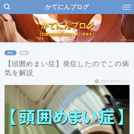
かてにんブログ
雑記
PR
【頭囲めまい症】発症したのでこの病
気を解説
2025年8月31日