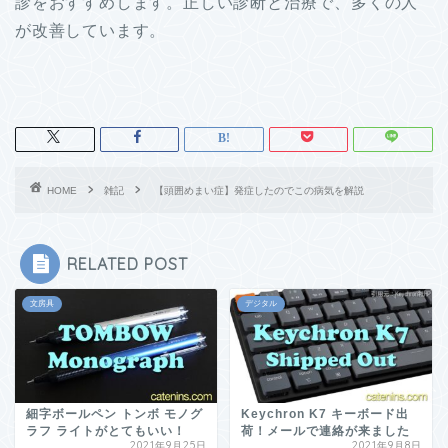
診をおすすめします。正しい診断と治療で、多くの人
が改善しています。
HOME
雑記
【頭囲めまい症】発症したのでこの病気を解説
RELATED POST
文房具
デジタル
細字ボールペン トンボ モノグ
Keychron K7 キーボード出
ラフ ライトがとてもいい！
荷！メールで連絡が来ました
2021年9月25日
2021年9月8日