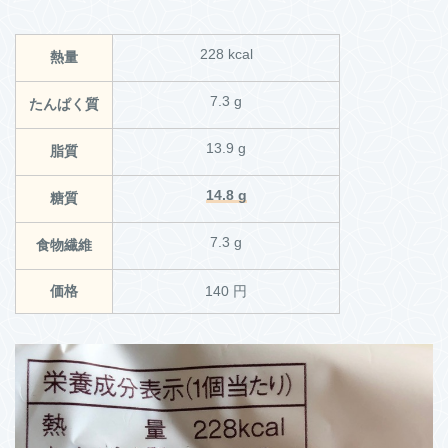
228 kcal
熱量
7.3 g
たんぱく質
13.9 g
脂質
14.8 g
糖質
7.3 g
食物繊維
価格
140 円