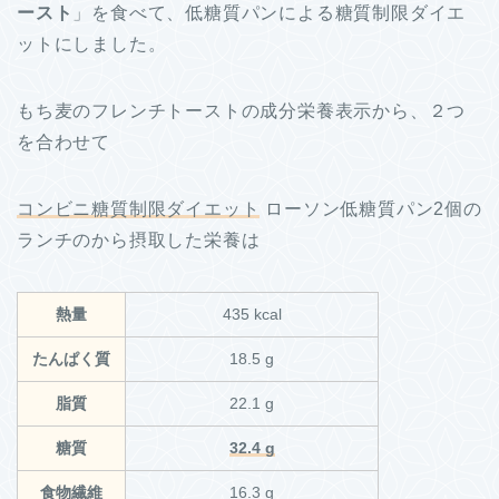
ースト
」を食べて、低糖質パンによる糖質制限ダイエ
ットにしました。
もち麦のフレンチトーストの成分栄養表示から、２つ
を合わせて
コンビニ糖質制限ダイエット
ローソン低糖質パン2個の
ランチのから摂取した栄養は
熱量
435 kcal
たんぱく質
18.5 g
脂質
22.1 g
糖質
32.4 g
食物繊維
16.3 g