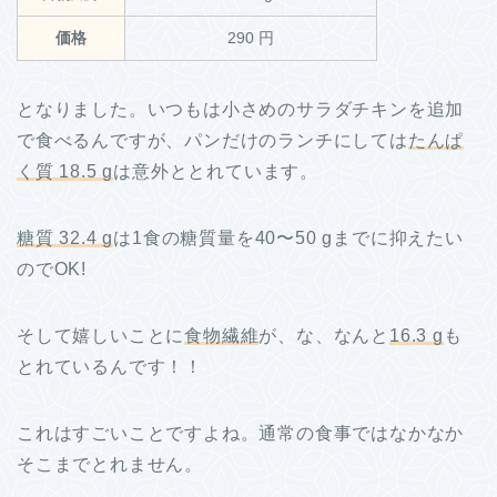
価格
290 円
となりました。いつもは小さめのサラダチキンを追加
で食べるんですが、パンだけのランチにしては
たんぱ
く質 18.5 g
は意外ととれています。
糖質 32.4 g
は1食の糖質量を40〜50 gまでに抑えたい
のでOK!
そして嬉しいことに
食物繊維
が、な、なんと
16.3 g
も
とれているんです！！
これはすごいことですよね。通常の食事ではなかなか
そこまでとれません。