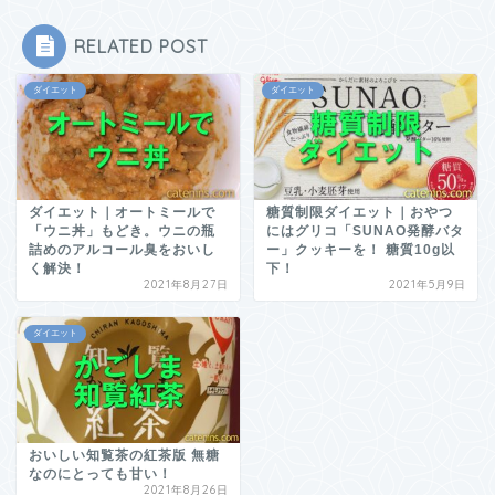
RELATED POST
ダイエット
ダイエット
ダイエット｜オートミールで
糖質制限ダイエット｜おやつ
「ウニ丼」もどき。ウニの瓶
にはグリコ「SUNAO発酵バタ
詰めのアルコール臭をおいし
ー」クッキーを！ 糖質10g以
く解決！
下！
2021年8月27日
2021年5月9日
ダイエット
おいしい知覧茶の紅茶版 無糖
なのにとっても甘い！
2021年8月26日