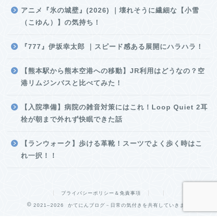
アニメ『氷の城壁』(2026) ｜壊れそうに繊細な【小雪
（こゆん）】の気持ち！
『777』伊坂幸太郎 ｜スピード感ある展開にハラハラ！
【熊本駅から熊本空港への移動】JR利用はどうなの？空
港リムジンバスと比べてみた！
【入院準備】病院の雑音対策にはこれ！Loop Quiet 2耳
栓が朝まで外れず快眠できた話
【ランウォーク】歩ける革靴！スーツでよく歩く時はこ
れ一択！！
プライバシーポリシー＆免責事項
2021–2026 かてにんブログ－日常の気付きを共有していきます