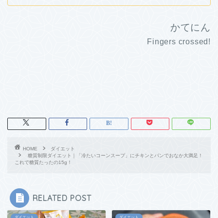
かてにん
Fingers crossed!
HOME
ダイエット
糖質制限ダイエット｜「冷たいコーンスープ」にチキンとパンでおなか大満足！
これで糖質たったの15g！
RELATED POST
ダイエット
ダイエット