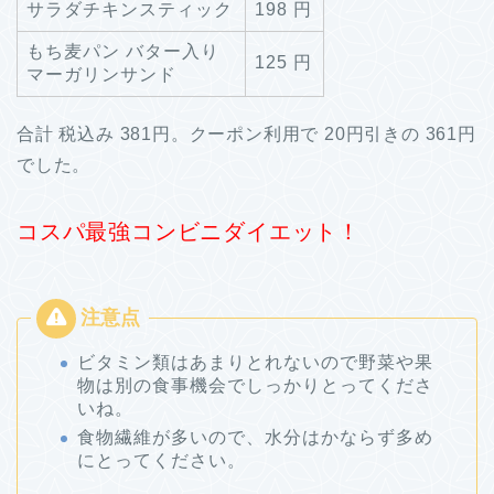
サラダチキンスティック
198 円
もち麦パン バター入り
125 円
マーガリンサンド
合計 税込み 381円。クーポン利用で 20円引きの 361円
でした。
コスパ最強コンビニダイエット！
ビタミン類はあまりとれないので野菜や果
物は別の食事機会でしっかりとってくださ
いね。
食物繊維が多いので、水分はかならず多め
にとってください。