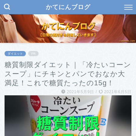
かてにんブログ
ダイエット
PR
糖質制限ダイエット｜「冷たいコーン
スープ」にチキンとパンでおなか大
満足！これで糖質たったの15g！
2021年5月9日
/
2021年6月5日