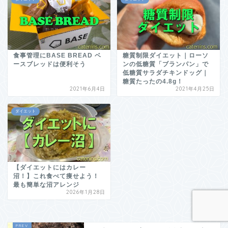
食事管理にBASE BREAD ベ
糖質制限ダイエット｜ローソ
ースブレッドは便利そう
ンの低糖質「ブランパン」で
低糖質サラダチキンドッグ｜
糖質たったの4.8g！
2021年6月4日
2021年4月25日
ダイエット
【ダイエットにはカレー
沼！】これ食べて痩せよう！
最も簡単な沼アレンジ
2026年1月28日