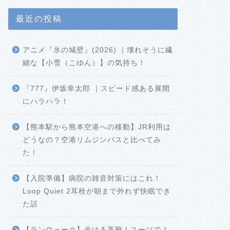
最近の投稿
アニメ『氷の城壁』(2026) ｜壊れそうに繊
細な【小雪（こゆん）】の気持ち！
『777』伊坂幸太郎 ｜スピード感ある展開
にハラハラ！
【熊本駅から熊本空港への移動】JR利用は
どうなの？空港リムジンバスと比べてみ
た！
【入院準備】病院の雑音対策にはこれ！
Loop Quiet 2耳栓が朝まで外れず快眠でき
た話
【ランウォーク】歩ける革靴！スーツでよ