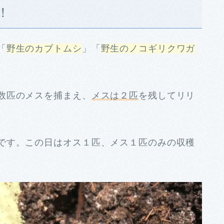
！
「
野生のカブトムシ
」「
野生のノコギリクワガ
数匹のメスを捕まえ、
メスは２匹
を残してリリ
です。この日はオス１匹、メス１匹のみの収穫