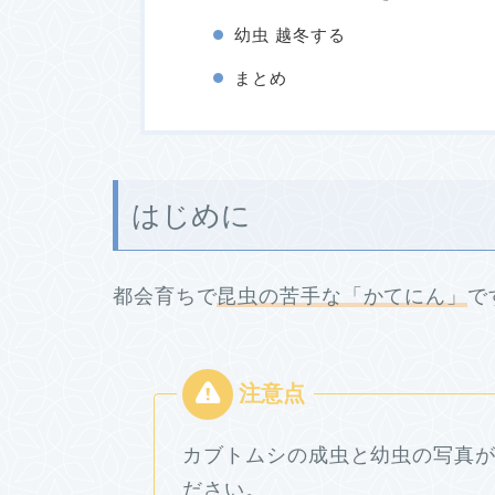
幼虫 越冬する
まとめ
はじめに
都会育ちで
昆虫の苦手な「かてにん」
で
カブトムシの成虫と幼虫の写真
ださい。