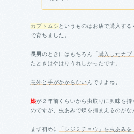
カブトムシ
というものはお店で購入する
で育ちました。
長男
のときにはもちろん「
購入したカブ
たときはやはりうれしかったです。
意外と手がかからない
んですよね。
娘
が２年前くらいから虫取りに興味を持
のですが、虫あみで蝶を捕まえるのがな
まず初めに
「シジミチョウ」を虫あみを