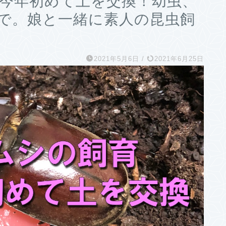
 今年初めて土を交換！幼虫、
で。娘と一緒に素人の昆虫飼
2021年5月6日
/
2021年6月25日