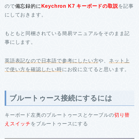
ので
備忘録的に
Keychron K7 キーボードの取説
を記事
にしておきます。
もともと同梱されている簡易マニュアルをそのまま記
事にします。
英語表記なので日本語で参考にしたい方
や、
ネット上
で使い方を確認したい時
にお役に立てると思います。
ブルートゥース接続にするには
キーボード左奥のブルートゥースとケーブルの
切り替
えスイッチ
をブルートゥースにする