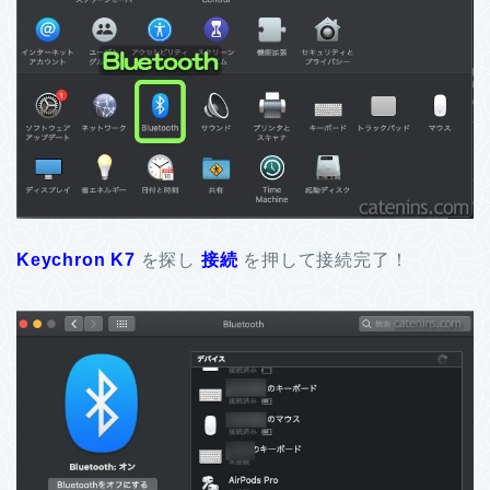
Keychron K7
を探し
接続
を押して接続完了！