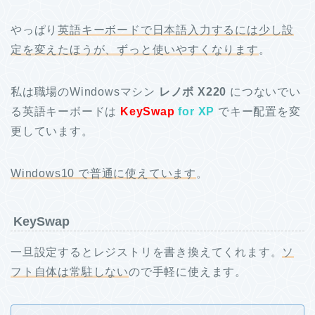
やっぱり
英語キーボードで日本語入力するには少し設
定を変えたほうが、ずっと使いやすくなります
。
私は職場のWindowsマシン
レノボ X220
につないでい
る英語キーボードは
KeySwap
for XP
でキー配置を変
更しています。
Windows10 で普通に使えています
。
KeySwap
一旦設定するとレジストリを書き換えてくれます。
ソ
フト自体は常駐しない
ので手軽に使えます。