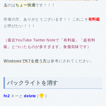
る
のは
ちょー快適
です！！！
作者の方、ありがとうございます！！ これこそ
有料級
と呼びたい！！！
（最近YouTube Twitter Noteで「有料級」「超有料
級」とついたものが多すぎます。食傷気味です）
WindowsでK7を使う方
は参考にされてください。
バックライトを消す
fn2
キーと
delete
(
)