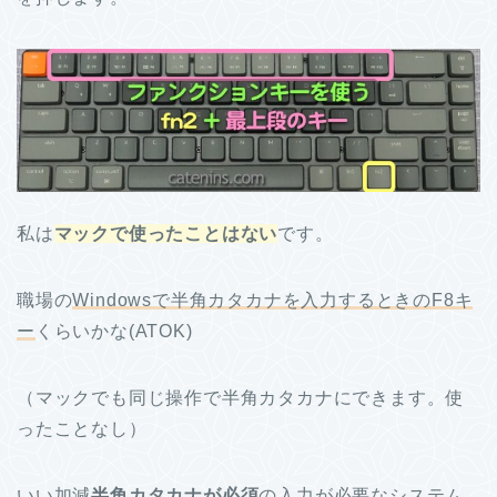
私は
マックで使ったことはない
です。
職場の
Windowsで半角カタカナを入力するときのF8キ
ー
くらいかな(ATOK)
（マックでも同じ操作で半角カタカナにできます。使
ったことなし）
いい加減
半角カタカナが必須
の入力が必要なシステム