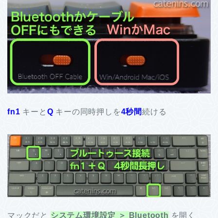
fn1
キーと
Q
キーの同時押しを
4秒間
続ける
マックだと
システム環境設定 ＞ Bluetooth
を開く