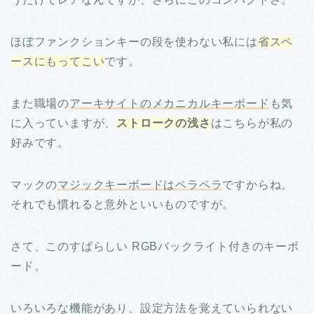
ほぼファンクションキーの段を使わない私には
省スペ
ースにもってこい
です。
また職場の
アーキサイトのメカニカルキーボード
も気
に入っていますが、
ストロークの浅さ
はこちらが私の
好みです。
マックの
マジックキーボードはペラペラ
ですからね。
それでも慣れると意外といいものですが。
さて、このすばらしい RGBバックライト付きのキーボ
ード。
いろいろな機能があり、設定方法を覚えていられない