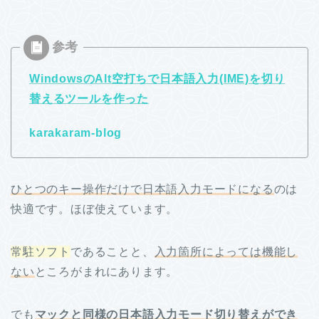
WindowsのAlt空打ちで日本語入力(IME)を切り
替えるツールを作った
karakaram-blog
ひとつのキー操作だけで日本語入力モードになる
のは
快適です。ほぼ使えています。
常駐ソフト
であることと、
入力箇所によっては機能し
ない
ところがまれにあります。
でも
マックと同様の日本語入力モード切り替えができ