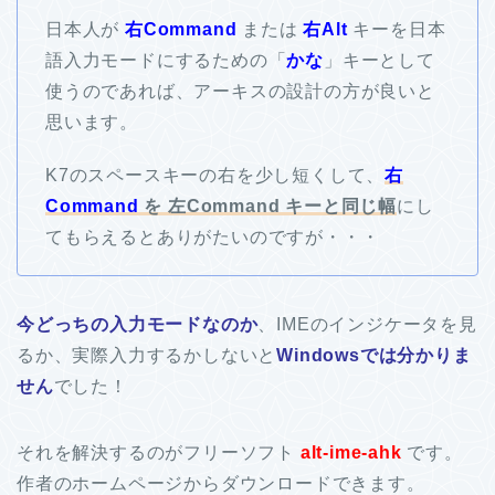
日本人が
右Command
または
右Alt
キーを日本
語入力モードにするための「
かな
」キーとして
使うのであれば、アーキスの設計の方が良いと
思います。
K7のスペースキーの右を少し短くして、
右
Command
を 左Command キーと同じ幅
にし
てもらえるとありがたいのですが・・・
今どっちの入力モードなのか
、IMEのインジケータを見
るか、実際入力するかしないと
Windowsでは分かりま
せん
でした！
それを解決するのがフリーソフト
alt-ime-ahk
です。
作者のホームページからダウンロードできます。