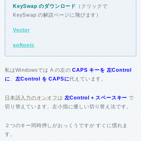
KeySwap のダウンロード
（クリックで
KeySwap の解説ページに飛びます）
Vector
softonic
私はWindowsでは A の左の
CAPS キーを 左Control
に
、
左Control を CAPSに
代えています。
日本語入力のオンオフ
は
左Control + スペースキー
で
切り替えています。左小指に優しい切り替え法です。
２つのキー同時押しがおっくうですが すぐに慣れま
す。