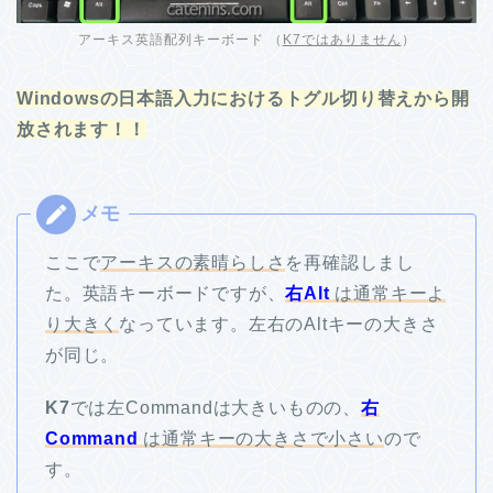
アーキス英語配列キーボード （
K7ではありません
）
Windowsの日本語入力におけるトグル切り替えから開
放されます！！
ここで
アーキスの素晴らしさ
を再確認しまし
た。英語キーボードですが、
右Alt
は通常キーよ
り大きく
なっています。左右のAltキーの大きさ
が同じ。
K7
では左Commandは大きいものの、
右
Command
は通常キーの大きさで小さい
ので
す。