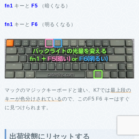
fn1
キーと
F5
（暗くなる）
fn1
キーと
F6
（明るくなる）
マックのマジックキーボードと違い、K7では
最上段の
キーが色分けされている
ので、このF5 F6 キーはすぐ
に見つけられます。
出荷状態にリセットする