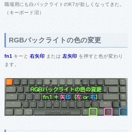
職場用にも白バックライトのK7が欲しくなってきた。
（キーボード沼）
RGBバックライトの色の変更
fn1
キーと
右矢印
または
左矢印
を押すと色が変わり
ます。