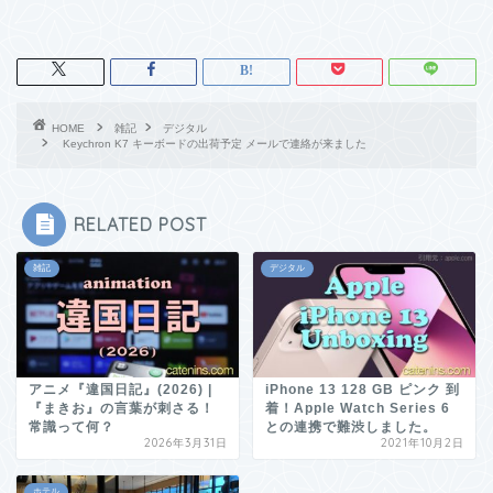
HOME
雑記
デジタル
Keychron K7 キーボードの出荷予定 メールで連絡が来ました
RELATED POST
雑記
デジタル
アニメ『違国日記』(2026) |
iPhone 13 128 GB ピンク 到
『まきお』の言葉が刺さる！
着！Apple Watch Series 6
常識って何？
との連携で難渋しました。
2026年3月31日
2021年10月2日
ホテル