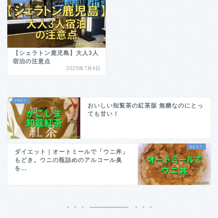
【シェラトン鹿児島】大人3人
宿泊の注意点
2025年7月4日
おいしい知覧茶の紅茶版 無糖なのにとっ
ても甘い！
ダイエット｜オートミールで「ウニ丼」
もどき。ウニの瓶詰めのアルコール臭
を...