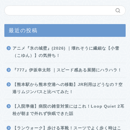
最近の投稿
アニメ『氷の城壁』(2026) ｜壊れそうに繊細な【小雪
（こゆん）】の気持ち！
『777』伊坂幸太郎 ｜スピード感ある展開にハラハラ！
【熊本駅から熊本空港への移動】JR利用はどうなの？空
港リムジンバスと比べてみた！
【入院準備】病院の雑音対策にはこれ！Loop Quiet 2耳
栓が朝まで外れず快眠できた話
【ランウォーク】歩ける革靴！スーツでよく歩く時はこ