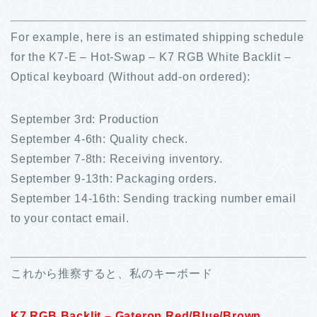
For example, here is an estimated shipping schedule
for the K7-E – Hot-Swap – K7 RGB White Backlit –
Optical keyboard (Without add-on ordered):
September 3rd: Production
September 4-6th: Quality check.
September 7-8th: Receiving inventory.
September 9-13th: Packaging orders.
September 14-16th: Sending tracking number email
to your contact email.
これから推察すると、私のキーボード
K7 RGB Backlit – Gateron Red/Blue/Brown