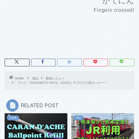
かてにん
Fingers crossed!
HOME
雑記
動画レビュー
アニメ『SAKAMOTO DAYS』(2025)｜デブだけど超カッケー！
RELATED POST
文房具
雑記