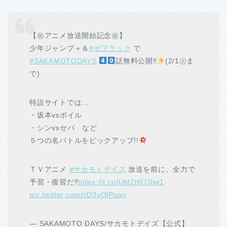
【㊗アニメ放送開始記念㊗】
少年ジャンプ＋＆
#ゼブラック
で
#SAKAMOTODAYS
話無料公開‼
(2/1㊏ま
で)
特設サイトでは…
・坂本vsボイル
・シンvsセバ など
５つの名バトルをピックアップ!!
ＴＶアニメ
#サカモトデイズ
放送を前に、全力で
予習・復習だ‼
https://t.co/UM2h070wj1
pic.twitter.com/cD3vOlPoan
— SAKAMOTO DAYS/サカモトデイズ【公式】