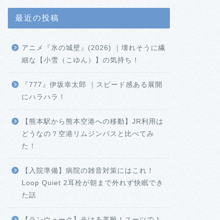
最近の投稿
アニメ『氷の城壁』(2026) ｜壊れそうに繊
細な【小雪（こゆん）】の気持ち！
『777』伊坂幸太郎 ｜スピード感ある展開
にハラハラ！
【熊本駅から熊本空港への移動】JR利用は
どうなの？空港リムジンバスと比べてみ
た！
【入院準備】病院の雑音対策にはこれ！
Loop Quiet 2耳栓が朝まで外れず快眠でき
た話
【ランウォーク】歩ける革靴！スーツでよ