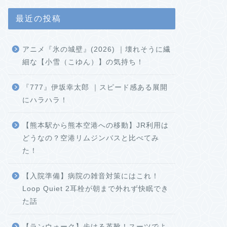
最近の投稿
アニメ『氷の城壁』(2026) ｜壊れそうに繊
細な【小雪（こゆん）】の気持ち！
『777』伊坂幸太郎 ｜スピード感ある展開
にハラハラ！
【熊本駅から熊本空港への移動】JR利用は
どうなの？空港リムジンバスと比べてみ
た！
【入院準備】病院の雑音対策にはこれ！
Loop Quiet 2耳栓が朝まで外れず快眠でき
た話
【ランウォーク】歩ける革靴！スーツでよ