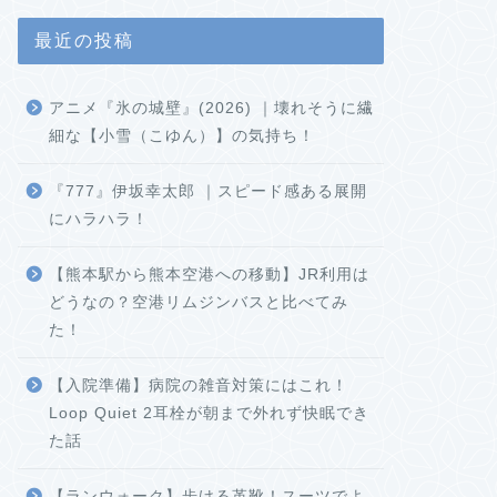
最近の投稿
アニメ『氷の城壁』(2026) ｜壊れそうに繊
細な【小雪（こゆん）】の気持ち！
『777』伊坂幸太郎 ｜スピード感ある展開
にハラハラ！
【熊本駅から熊本空港への移動】JR利用は
どうなの？空港リムジンバスと比べてみ
た！
【入院準備】病院の雑音対策にはこれ！
Loop Quiet 2耳栓が朝まで外れず快眠でき
た話
【ランウォーク】歩ける革靴！スーツでよ