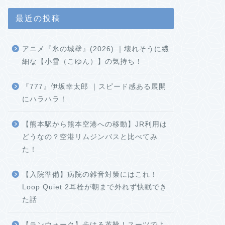
最近の投稿
アニメ『氷の城壁』(2026) ｜壊れそうに繊
細な【小雪（こゆん）】の気持ち！
『777』伊坂幸太郎 ｜スピード感ある展開
にハラハラ！
【熊本駅から熊本空港への移動】JR利用は
どうなの？空港リムジンバスと比べてみ
た！
【入院準備】病院の雑音対策にはこれ！
Loop Quiet 2耳栓が朝まで外れず快眠でき
た話
【ランウォーク】歩ける革靴！スーツでよ