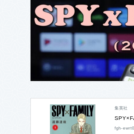
集英社
SPY×
fgh-ewrt