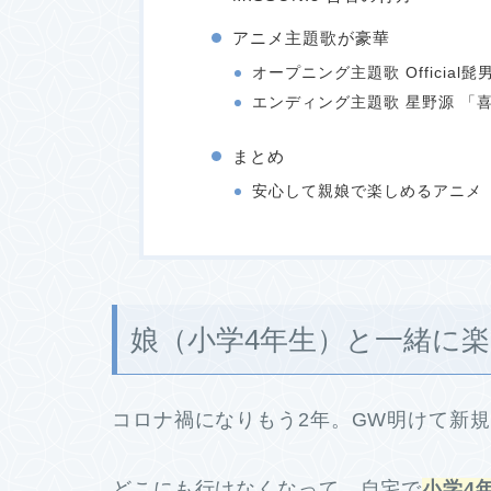
アニメ主題歌が豪華
オープニング主題歌 Official
エンディング主題歌 星野源 「
まとめ
安心して親娘で楽しめるアニメ
娘（小学4年生）と一緒に
コロナ禍になりもう2年。GW明けて新
どこにも行けなくなって、自宅で
小学4