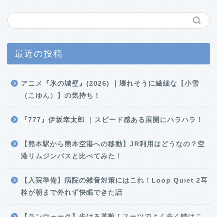
最近の投稿
アニメ『氷の城壁』(2026) ｜壊れそうに繊細な【小雪
（こゆん）】の気持ち！
『777』伊坂幸太郎 ｜スピード感ある展開にハラハラ！
【熊本駅から熊本空港への移動】JR利用はどうなの？空
港リムジンバスと比べてみた！
【入院準備】病院の雑音対策にはこれ！Loop Quiet 2耳
栓が朝まで外れず快眠できた話
【ランウォーク】歩ける革靴！スーツでよく歩く時はこ