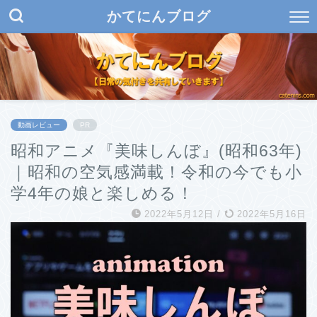
かてにんブログ
動画レビュー
PR
昭和アニメ『美味しんぼ』(昭和63年)
｜昭和の空気感満載！令和の今でも小
学4年の娘と楽しめる！
2022年5月12日
/
2022年5月16日