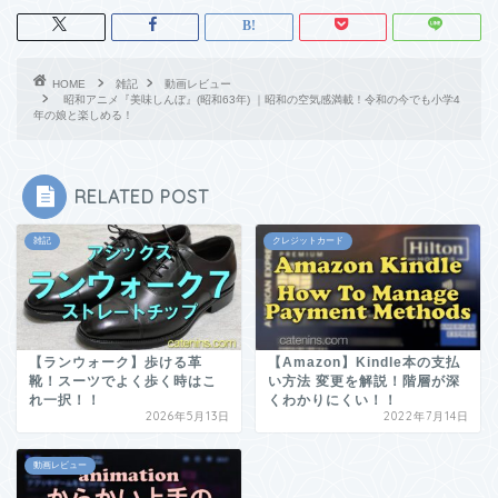
HOME
雑記
動画レビュー
昭和アニメ『美味しんぼ』(昭和63年) ｜昭和の空気感満載！令和の今でも小学4
年の娘と楽しめる！
RELATED POST
雑記
クレジットカード
【ランウォーク】歩ける革
【Amazon】Kindle本の支払
靴！スーツでよく歩く時はこ
い方法 変更を解説！階層が深
れ一択！！
くわかりにくい！！
2026年5月13日
2022年7月14日
動画レビュー