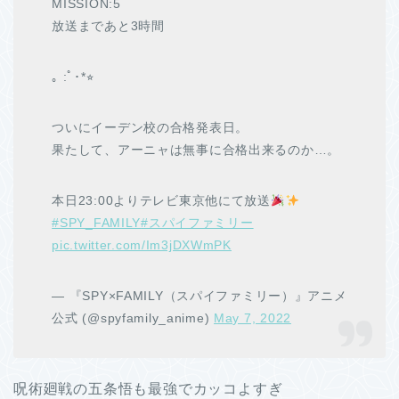
MISSION:5
放送まであと3時間
｡ :ﾟ･*⭐︎
ついにイーデン校の合格発表日。
果たして、アーニャは無事に合格出来るのか…。
本日23:00よりテレビ東京他にて放送
#SPY_FAMILY
#スパイファミリー
pic.twitter.com/Im3jDXWmPK
— 『SPY×FAMILY（スパイファミリー）』アニメ
公式 (@spyfamily_anime)
May 7, 2022
呪術廻戦の五条悟も最強でカッコよすぎ