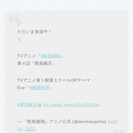
／
ただいま放送中！
＼
TVアニメ『
#呪術廻戦
』
第４話「呪胎戴天」
TVアニメ第１期第１クールOPテーマ：
Eve「
#廻廻奇譚
」
#呪胎戴天編
pic.twitter.com/yDaciYd3Kp
— 『呪術廻戦』アニメ公式 (@animejujutsu)
April
24, 2022