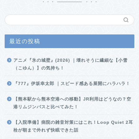
最近の投稿
アニメ『氷の城壁』(2026) ｜壊れそうに繊細な【小雪
（こゆん）】の気持ち！
『777』伊坂幸太郎 ｜スピード感ある展開にハラハラ！
【熊本駅から熊本空港への移動】JR利用はどうなの？空
港リムジンバスと比べてみた！
【入院準備】病院の雑音対策にはこれ！Loop Quiet 2耳
栓が朝まで外れず快眠できた話