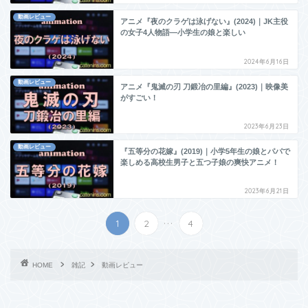
動画レビュー
アニメ『夜のクラゲは泳げない』(2024)｜JK主役
の女子4人物語―小学生の娘と楽しい
2024年6月16日
動画レビュー
アニメ『鬼滅の刃 刀鍛冶の里編』(2023)｜映像美
がすごい！
2023年6月23日
動画レビュー
『五等分の花嫁』(2019)｜小学5年生の娘とパパで
楽しめる高校生男子と五つ子娘の爽快アニメ！
2023年6月21日
...
1
2
4
HOME
雑記
動画レビュー