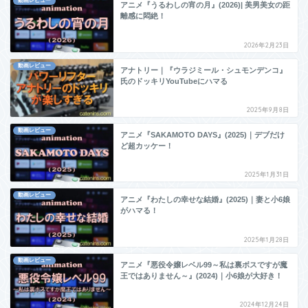
動画レビュー
アニメ『うるわしの宵の月』(2026)| 美男美女の距
離感に悶絶！
2026年2月23日
動画レビュー
アナトリー｜『ウラジミール・シュモンデンコ』
氏のドッキリYouTubeにハマる
2025年9月8日
動画レビュー
アニメ『SAKAMOTO DAYS』(2025)｜デブだけ
ど超カッケー！
2025年1月31日
動画レビュー
アニメ『わたしの幸せな結婚』(2025)｜妻と小6娘
がハマる！
2025年1月28日
動画レビュー
アニメ『悪役令嬢レベル99～私は裏ボスですが魔
王ではありません～』(2024)｜小6娘が大好き！
2024年12月24日