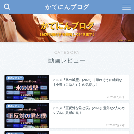
かてにんブログ
― CATEGORY ―
動画レビュー
動画レビュー
アニメ『氷の城壁』(2026) ｜壊れそうに繊細な
【小雪（こゆん）】の気持ち！
2026年7月7日
動画レビュー
アニメ『正反対な君と僕』(2026)| 意外な2人のカ
ップルに共感の嵐！
2026年2月23日