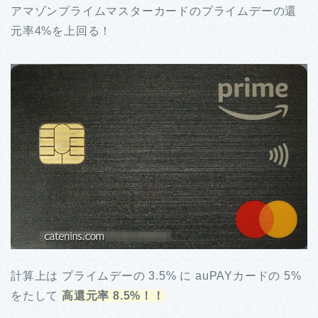
アマゾンプライムマスターカードのプライムデーの還
元率4%を上回る！
計算上は プライムデーの 3.5% に auPAYカードの 5%
をたして
高還元率 8.5%！！