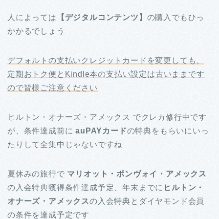
人によっては
【デジタルコンテンツ】
の購入でもひっ
かかるでしょう
デフォルトの支払いクレジットカードを変更しても、
定期おトク便とKindle本の支払い設定は古いままです
ので皆様ご注意ください
ヒルトン・オナーズ・アメックス でクレカ修行中です
が、条件達成前に
auPAYカード
の特典をもらいにいっ
たりして全集中じゃないですね
夏休みの旅行で
マリオット・ボンヴォイ・アメックス
の入会特典獲得条件達成予定、年末までに
ヒルトン・
オナーズ・アメックス
の入会特典とダイヤモンド会員
の条件を達成予定です