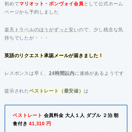
初めて
マリオット・ボンヴォイ会員
として公式ホーム
ページから予約しました
楽天トラベルのほうがずっと安い
ので、少し残念な気
持ちでしたが・・・
英語のリクエスト承認メールが届きました！
レスポンスは早く、
24時間以内
に連絡があるようです
提示された
ベストレート（最安値）
は
ベストレート
会員料金 大人１人 ダブル ２泊 朝
食付き
41,310 円