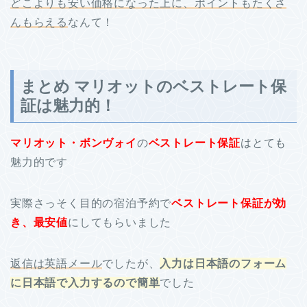
どこよりも安い価格になった上に、ポイントもたくさ
んもらえる
なんて！
まとめ マリオットのベストレート保
証は魅力的！
マリオット・ボンヴォイ
の
ベストレート保証
はとても
魅力的です
実際さっそく目的の宿泊予約で
ベストレート保証が効
き、最安値
にしてもらいました
返信は英語メール
でしたが、
入力は日本語のフォーム
に日本語で入力するので簡単
でした