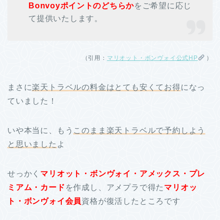
Bonvoyポイントのどちらか
をご希望に応じ
て提供いたします。
（引用：
マリオット・ボンヴォイ公式HP
）
まさに
楽天トラベルの料金はとても安くてお得
になっ
ていました！
いや本当に、もう
このまま楽天トラベルで予約しよう
と思いました
よ
せっかく
マリオット・ボンヴォイ・アメックス・プレ
ミアム・カード
を作成し、アメプラで得た
マリオッ
ト・ボンヴォイ会員
資格が復活したところです