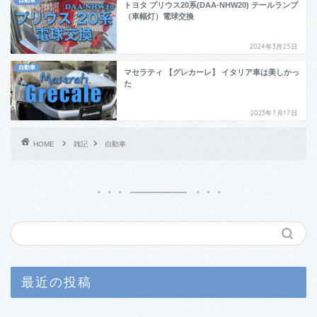
自動車
トヨタ プリウス20系(DAA-NHW20) テールランプ
（車幅灯）電球交換
2024年3月25日
自動車
マセラティ 【グレカーレ】 イタリア車は美しかっ
た
2023年7月17日
HOME
雑記
自動車
最近の投稿