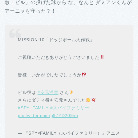
敵「ビル」の投げた球から な、なんと ダミアンくんが
アーニャを守った？！
MISSION:10「ドッジボール大作戦」
ご視聴いただきありがとうございました
皆様、いかがでしたでしょうか
ビル役は
#安元洋貴
さん
さらにダディ役も安元さんでした
#SPY_FAMILY
#スパイファミリー
pic.twitter.com/g97YD209nq
— 『SPY×FAMILY（スパイファミリー）』アニメ