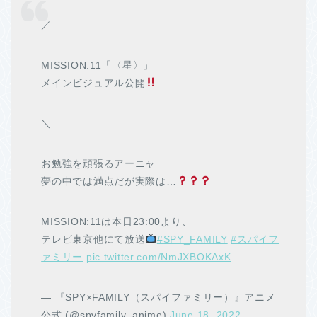
／
MISSION:11「〈星〉」
メインビジュアル公開
＼
お勉強を頑張るアーニャ
夢の中では満点だが実際は…
MISSION:11は本日23:00より、
テレビ東京他にて放送
#SPY_FAMILY
#スパイフ
ァミリー
pic.twitter.com/NmJXBOKAxK
— 『SPY×FAMILY（スパイファミリー）』アニメ
公式 (@spyfamily_anime)
June 18, 2022