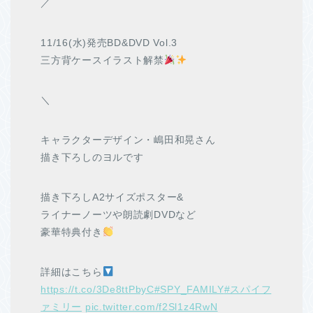
／
11/16(水)発売BD&DVD Vol.3
三方背ケースイラスト解禁
＼
キャラクターデザイン・嶋田和晃さん
描き下ろしのヨルです
描き下ろしA2サイズポスター&
ライナーノーツや朗読劇DVDなど
豪華特典付き
詳細はこちら
https://t.co/3De8ttPbyC
#SPY_FAMILY
#スパイフ
ァミリー
pic.twitter.com/f2Sl1z4RwN