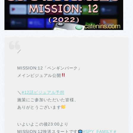
／
MISSION:12「ペンギンパーク」
メインビジュアル公開
＼
#12話ビジュアル予想
施策にご参加いただいた皆様、
ありがとうございます
いよいよこの後23:00より
MISSION:12放送スタートです
#SPY_FAMILY
#