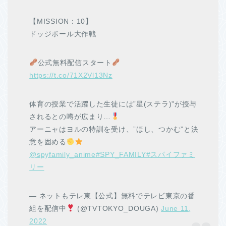
【MISSION：10】
ドッジボール大作戦
公式無料配信スタート
https://t.co/71X2Vl13Nz
体育の授業で活躍した生徒には”星(ステラ)”が授与
されるとの噂が広まり…
アーニャはヨルの特訓を受け、”ほし、つかむ”と決
意を固める
@spyfamily_anime
#SPY_FAMILY
#スパイファミ
リー
— ネットもテレ東【公式】無料でテレビ東京の番
組を配信中
(@TVTOKYO_DOUGA)
June 11,
2022