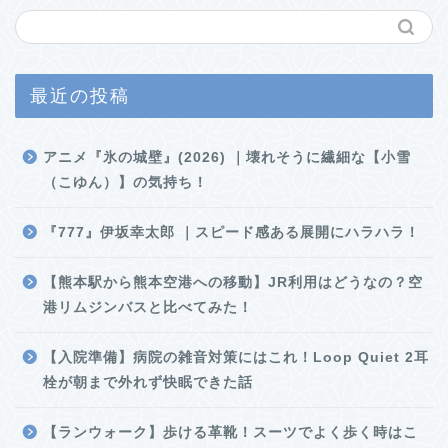
最近の投稿
アニメ『氷の城壁』(2026) ｜壊れそうに繊細な【小雪
（こゆん）】の気持ち！
『777』伊坂幸太郎 ｜スピード感ある展開にハラハラ！
【熊本駅から熊本空港への移動】JR利用はどうなの？空
港リムジンバスと比べてみた！
【入院準備】病院の雑音対策にはこれ！Loop Quiet 2耳
栓が朝まで外れず快眠できた話
【ランウォーク】歩ける革靴！スーツでよく歩く時はこ