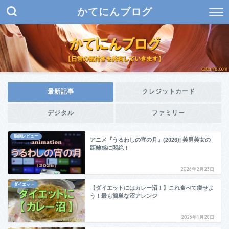
かてにんブログ
最新記事
クレジットカード
デジタル
ファミリー
動画レビュー
アニメ『うるわしの宵の月』(2026)| 美男美女の
距離感に悶絶！
2026年2月23日
ダイエット
【ダイエットにはカレー沼！】これ食べて痩せよ
う！最も簡単な沼アレンジ
2026年1月28日