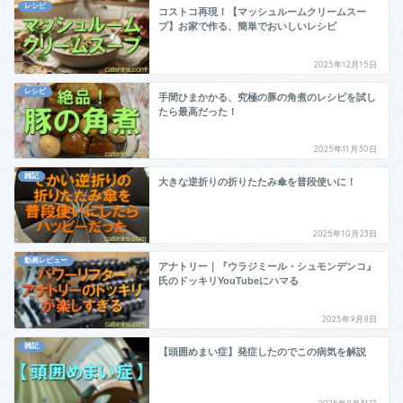
レシピ
コストコ再現！【マッシュルームクリームスー
プ】お家で作る、簡単でおいしいレシピ
2025年12月15日
レシピ
手間ひまかかる、究極の豚の角煮のレシピを試し
たら最高だった！
2025年11月30日
雑記
大きな逆折りの折りたたみ傘を普段使いに！
2025年10月23日
動画レビュー
アナトリー｜『ウラジミール・シュモンデンコ』
氏のドッキリYouTubeにハマる
2025年9月8日
雑記
【頭囲めまい症】発症したのでこの病気を解説