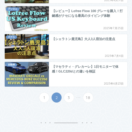
2025年8月31日
デジタル
【レビュー】Lofree Flow 100 グレーを購入！打
鍵感がクセになる最高のタイピング体験
2025年7月25日
ホテル
【シェラトン鹿児島】大人3人宿泊の注意点
2025年7月4日
自動車
【マセラティ・グレカーレ】1日モニターで体
感！GLC220dとの違いを検証
2025年6月23日
...
1
2
3
18